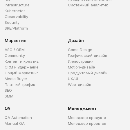
Infrastructure
Системный аналитик
Kubernetes
Observability
Security
SRE/Platform
Маркетинг
Дизайн
ASO / ORM
Game Design
Community
Графический дизайн
Контент и креатив
Иллюстрация
CRM и удержание
Motion-дизайн
Общий маркетинг
Продуктовый дизайн
Media Buyer
UX/UI
Платный трафик
Web-дизайн
SEO
SMM
QA
Менеджмент
QA Automation
Менеджер продукта
Manual QA
Менеджер проектов