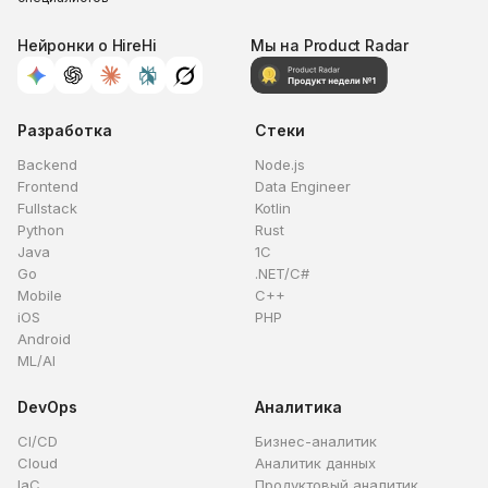
Нейронки о HireHi
Мы на Product Radar
Разработка
Стеки
Backend
Node.js
Frontend
Data Engineer
Fullstack
Kotlin
Python
Rust
Java
1C
Go
.NET/C#
Mobile
C++
iOS
PHP
Android
ML/AI
DevOps
Аналитика
CI/CD
Бизнес-аналитик
Cloud
Аналитик данных
IaC
Продуктовый аналитик