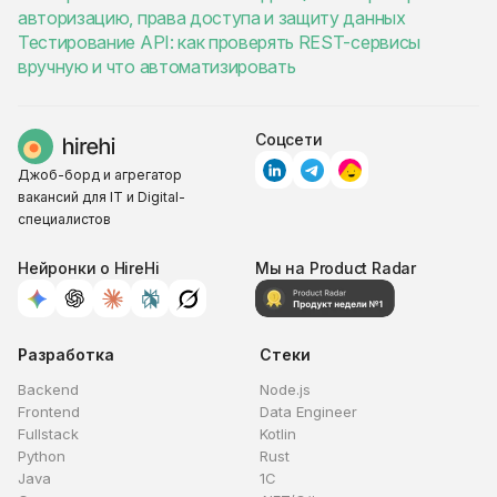
авторизацию, права доступа и защиту данных
Тестирование API: как проверять REST-сервисы
вручную и что автоматизировать
Соцсети
Джоб-борд и агрегатор
вакансий для IT и Digital-
специалистов
Нейронки о HireHi
Мы на Product Radar
Разработка
Стеки
Backend
Node.js
Frontend
Data Engineer
Fullstack
Kotlin
Python
Rust
Java
1C