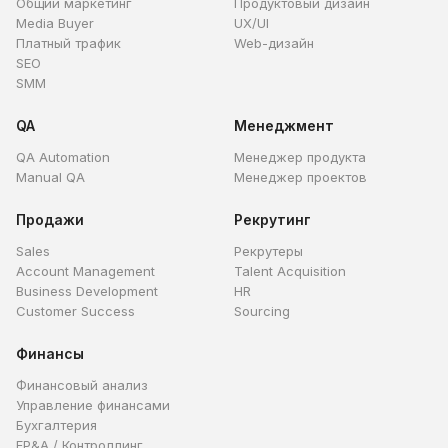
Общий маркетинг
Продуктовый дизайн
Media Buyer
UX/UI
Платный трафик
Web-дизайн
SEO
SMM
QA
Менеджмент
QA Automation
Менеджер продукта
Manual QA
Менеджер проектов
Продажи
Рекрутинг
Sales
Рекрутеры
Account Management
Talent Acquisition
Business Development
HR
Customer Success
Sourcing
Финансы
Финансовый анализ
Управление финансами
Бухгалтерия
FP&A / Контроллинг