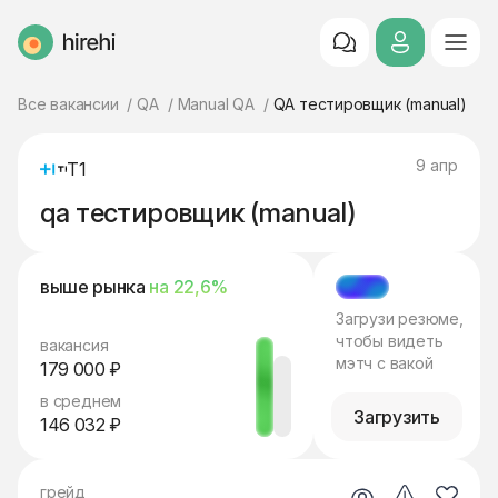
HireHi
Все вакансии
QA
Manual QA
QA тестировщик (manual)
9 апр
Т1
qa тестировщик (manual)
выше рынка
на 22,6%
МЭТЧ
Загрузи резюме,
чтобы видеть
вакансия
мэтч с вакой
179 000 ₽
в среднем
Загрузить
146 032 ₽
грейд