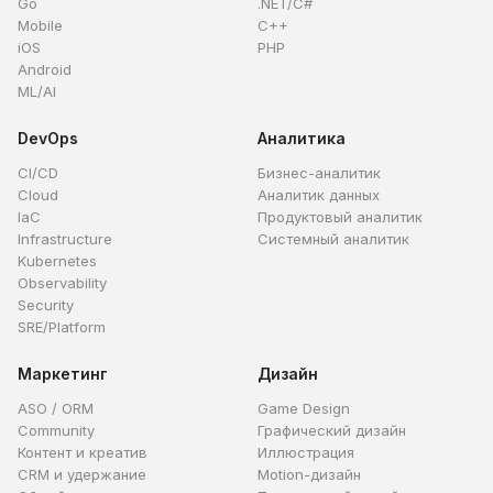
Go
.NET/C#
Mobile
C++
iOS
PHP
Android
ML/AI
DevOps
Аналитика
CI/CD
Бизнес-аналитик
Cloud
Аналитик данных
IaC
Продуктовый аналитик
Infrastructure
Системный аналитик
Kubernetes
Observability
Security
SRE/Platform
Маркетинг
Дизайн
ASO / ORM
Game Design
Community
Графический дизайн
Контент и креатив
Иллюстрация
CRM и удержание
Motion-дизайн