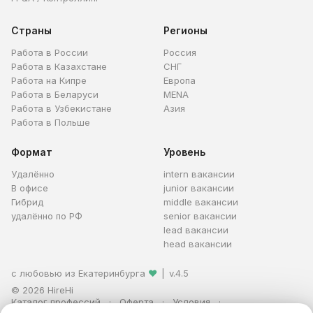
Страны
Регионы
Работа в России
Россия
Работа в Казахстане
СНГ
Работа на Кипре
Европа
Работа в Беларуси
MENA
Работа в Узбекистане
Азия
Работа в Польше
Формат
Уровень
Удалённо
intern вакансии
В офисе
junior вакансии
Гибрид
middle вакансии
удалённо по РФ
senior вакансии
lead вакансии
head вакансии
с любовью из Екатеринбурга
❤
|
v.4.5
© 2026 HireHi
Каталог профессий
Оферта
Условия