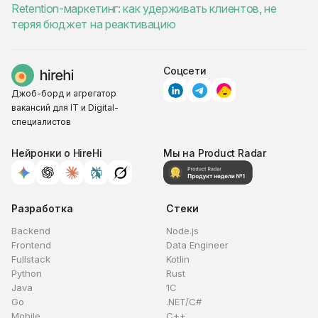
Retention-маркетинг: как удерживать клиентов, не
теряя бюджет на реактивацию
Соцсети
Джоб-борд и агрегатор
вакансий для IT и Digital-
специалистов
Нейронки о HireHi
Мы на Product Radar
Разработка
Стеки
Backend
Node.js
Frontend
Data Engineer
Fullstack
Kotlin
Python
Rust
Java
1C
Go
.NET/C#
Mobile
C++