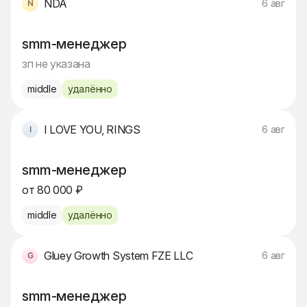
NDA
6 авг
smm-менеджер
зп не указана
middle
удалённо
I LOVE YOU, RINGS
6 авг
smm-менеджер
от 80 000 ₽
middle
удалённо
Gluey Growth System FZE LLC
6 авг
smm-менеджер