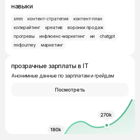
навыки
smm
контент-стратегия
контент-план
копирайтинг
креатив
воронки продаж
прогревы
инфлюенс-маркетинг
ии
chatgpt
midjourney
маркетинг
прозрачные зарплаты в IT
Анонимные данные по зарплатам и грейдам
Посмотреть