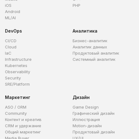
iOS
PHP
Android
ML/AI
DevOps
Аналитика
CI/CD
Бизнес-аналитик
Cloud
Аналитик данных
IaC
Продуктовый аналитик
Infrastructure
Системный аналитик
Kubernetes
Observability
Security
SRE/Platform
Маркетинг
Дизайн
ASO / ORM
Game Design
Community
Графический дизайн
Контент и креатив
Иллюстрация
CRM и удержание
Motion-дизайн
Общий маркетинг
Продуктовый дизайн
Media Buyer
UX/UI