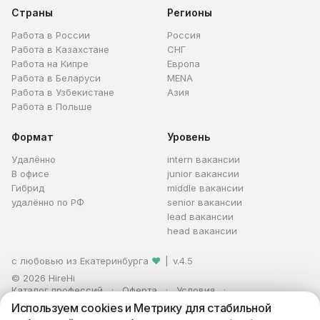
Страны
Регионы
Работа в России
Россия
Работа в Казахстане
СНГ
Работа на Кипре
Европа
Работа в Беларуси
MENA
Работа в Узбекистане
Азия
Работа в Польше
Формат
Уровень
Удалённо
intern вакансии
В офисе
junior вакансии
Гибрид
middle вакансии
удалённо по РФ
senior вакансии
lead вакансии
head вакансии
с любовью из Екатеринбурга
❤
|
v.4.5
© 2026 HireHi
Каталог профессий
Оферта
Условия
Персональные данные
Реклама
Используем cookies и Метрику для стабильной