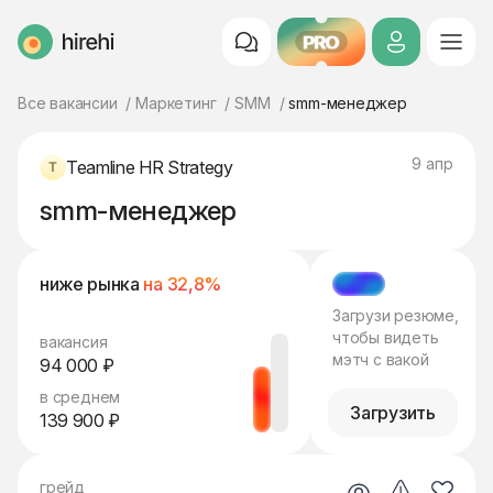
PRO
HireHi
Все вакансии
Маркетинг
SMM
smm-менеджер
9 апр
Teamline HR Strategy
smm-менеджер
ниже рынка
на 32,8%
МЭТЧ
Загрузи резюме,
чтобы видеть
вакансия
мэтч с вакой
94 000 ₽
в среднем
Загрузить
139 900 ₽
грейд