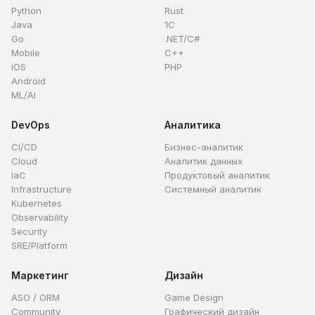
Python
Rust
Java
1C
Go
.NET/C#
Mobile
C++
iOS
PHP
Android
ML/AI
DevOps
Аналитика
CI/CD
Бизнес-аналитик
Cloud
Аналитик данных
IaC
Продуктовый аналитик
Infrastructure
Системный аналитик
Kubernetes
Observability
Security
SRE/Platform
Маркетинг
Дизайн
ASO / ORM
Game Design
Community
Графический дизайн