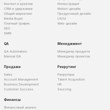
Контент и креатив
Иллюстрация
CRM и удержание
Motion-дизайн
Общий маркетинг
Продуктовый дизайн
Media Buyer
UX/UI
Платный трафик
Web-дизайн
SEO
SMM
QA
Менеджмент
QA Automation
Менеджер продукта
Manual QA
Менеджер проектов
Продажи
Рекрутинг
Sales
Рекрутеры
Account Management
Talent Acquisition
Business Development
HR
Customer Success
Sourcing
Финансы
Финансовый анализ