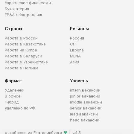
Управление финансами
Бухгалтерия
FP&A / Контроллинг
Страны
Регионы
Работа в России
Россия
Работа в Казахстане
СНГ
Работа на Кипре
Европа
Работа в Беларуси
MENA
Работа в Узбекистане
Азия
Работа в Польше
Формат
Уровень
Удалённо
intern вакансии
В офисе
junior вакансии
Гибрид
middle вакансии
удалённо по РФ
senior вакансии
lead вакансии
head вакансии
с любовью из Екатеринбурга
❤
|
v.4.5