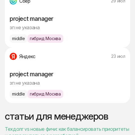
Сбер
29 июл
project manager
зп не указана
middle
гибрид Москва
Яндекс
23 июл
project manager
зп не указана
middle
гибрид Москва
статьи для менеджеров
Техдолг vs новые фичи: как балансировать приоритеты