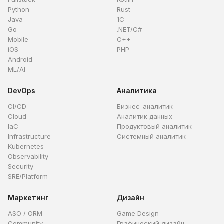
Python
Rust
Java
1C
Go
.NET/C#
Mobile
C++
iOS
PHP
Android
ML/AI
DevOps
Аналитика
CI/CD
Бизнес-аналитик
Cloud
Аналитик данных
IaC
Продуктовый аналитик
Infrastructure
Системный аналитик
Kubernetes
Observability
Security
SRE/Platform
Маркетинг
Дизайн
ASO / ORM
Game Design
Community
Графический дизайн