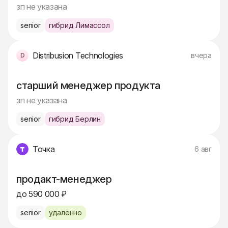
зп не указана
senior
гибрид Лимассол
Distribusion Technologies
вчера
старший менеджер продукта
зп не указана
senior
гибрид Берлин
Точка
6 авг
продакт-менеджер
до 590 000 ₽
senior
удалённо