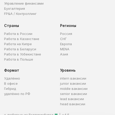
Управление финансами
Бухгалтерия
FP&A / Контроллинг
Страны
Регионы
Работа в России
Россия
Работа в Казахстане
СНГ
Работа на Кипре
Европа
Работа в Беларуси
MENA
Работа в Узбекистане
Азия
Работа в Польше
Формат
Уровень
Удалённо
intern вакансии
В офисе
junior вакансии
Гибрид
middle вакансии
удалённо по РФ
senior вакансии
lead вакансии
head вакансии
с любовью из Екатеринбурга
❤
|
v.4.5