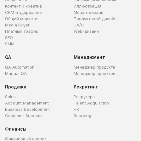
Контент и креатив
Иллюстрация
CRM и удержание
Motion-дизайн
Общий маркетинг
Продуктовый дизайн
Media Buyer
UX/UI
Платный трафик
Web-дизайн
SEO
SMM
QA
Менеджмент
QA Automation
Менеджер продукта
Manual QA
Менеджер проектов
Продажи
Рекрутинг
Sales
Рекрутеры
Account Management
Talent Acquisition
Business Development
HR
Customer Success
Sourcing
Финансы
Финансовый анализ