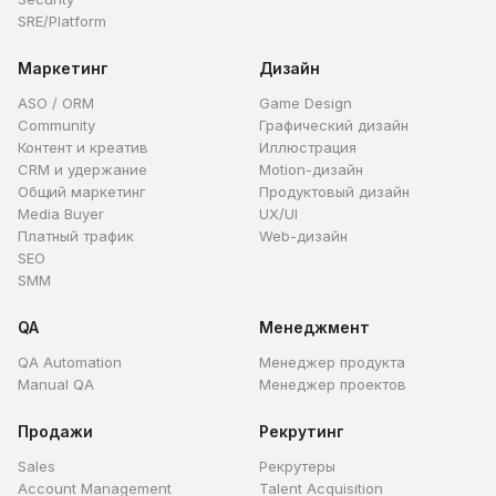
SRE/Platform
Маркетинг
Дизайн
ASO / ORM
Game Design
Community
Графический дизайн
Контент и креатив
Иллюстрация
CRM и удержание
Motion-дизайн
Общий маркетинг
Продуктовый дизайн
Media Buyer
UX/UI
Платный трафик
Web-дизайн
SEO
SMM
QA
Менеджмент
QA Automation
Менеджер продукта
Manual QA
Менеджер проектов
Продажи
Рекрутинг
Sales
Рекрутеры
Account Management
Talent Acquisition