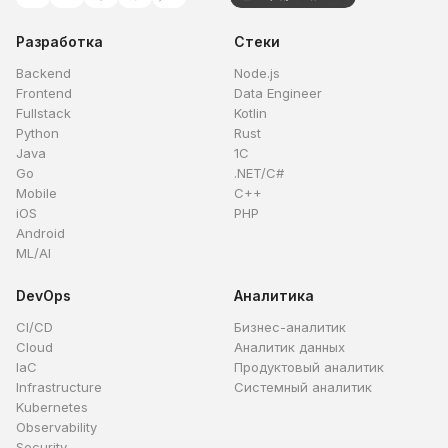
Разработка
Стеки
Backend
Node.js
Frontend
Data Engineer
Fullstack
Kotlin
Python
Rust
Java
1C
Go
.NET/C#
Mobile
C++
iOS
PHP
Android
ML/AI
DevOps
Аналитика
CI/CD
Бизнес-аналитик
Cloud
Аналитик данных
IaC
Продуктовый аналитик
Infrastructure
Системный аналитик
Kubernetes
Observability
Security