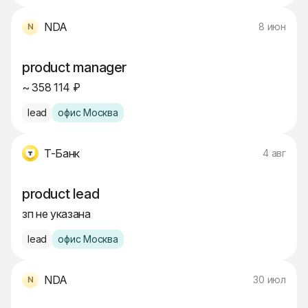
NDA
8 июн
product manager
~ 358 114 ₽
lead
офис Москва
Т-Банк
4 авг
product lead
зп не указана
lead
офис Москва
NDA
30 июл