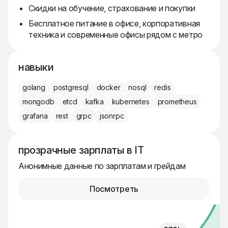
Скидки на обучение, страхование и покупки
Бесплатное питание в офисе, корпоративная
техника и современные офисы рядом с метро
навыки
golang
postgresql
docker
nosql
redis
mongodb
etcd
kafka
kubernetes
prometheus
grafana
rest
grpc
jsonrpc
прозрачные зарплаты в IT
Анонимные данные по зарплатам и грейдам
Посмотреть