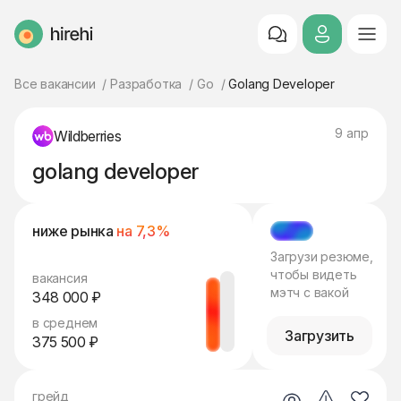
HireHi
Все вакансии
Разработка
Go
Golang Developer
9 апр
Wildberries
golang developer
ниже рынка
на 7,3%
МЭТЧ
Загрузи резюме,
чтобы видеть
вакансия
мэтч с вакой
348 000 ₽
в среднем
Загрузить
375 500 ₽
грейд