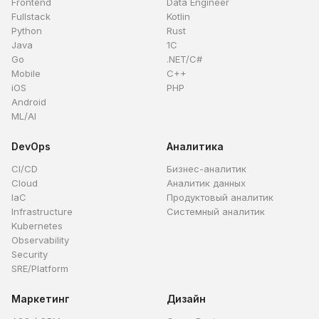
Frontend
Data Engineer
Fullstack
Kotlin
Python
Rust
Java
1C
Go
.NET/C#
Mobile
C++
iOS
PHP
Android
ML/AI
DevOps
Аналитика
CI/CD
Бизнес-аналитик
Cloud
Аналитик данных
IaC
Продуктовый аналитик
Infrastructure
Системный аналитик
Kubernetes
Observability
Security
SRE/Platform
Маркетинг
Дизайн