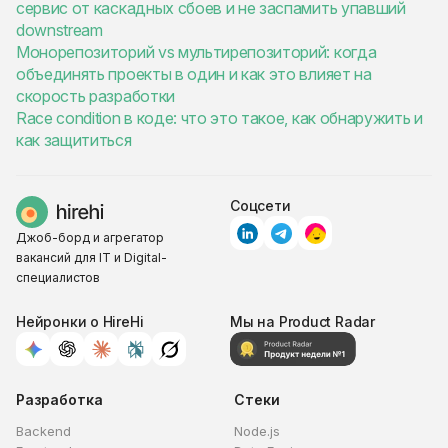
сервис от каскадных сбоев и не заспамить упавший
downstream
Монорепозиторий vs мультирепозиторий: когда
объединять проекты в один и как это влияет на
скорость разработки
Race condition в коде: что это такое, как обнаружить и
как защититься
Соцсети
Джоб-борд и агрегатор
вакансий для IT и Digital-
специалистов
Нейронки о HireHi
Мы на Product Radar
Разработка
Стеки
Backend
Node.js