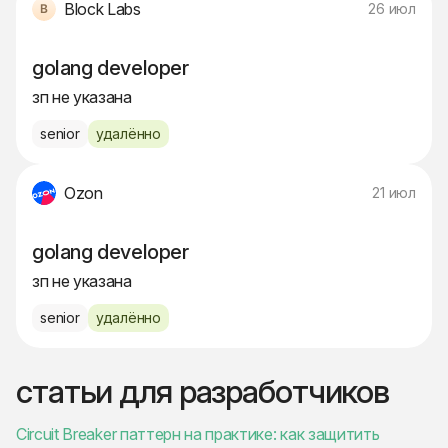
Block Labs
26 июл
golang developer
зп не указана
senior
удалённо
Ozon
21 июл
golang developer
зп не указана
senior
удалённо
статьи для разработчиков
Circuit Breaker паттерн на практике: как защитить