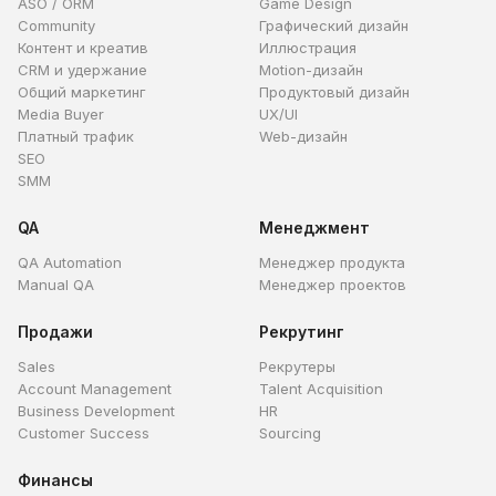
ASO / ORM
Game Design
Community
Графический дизайн
Контент и креатив
Иллюстрация
CRM и удержание
Motion-дизайн
Общий маркетинг
Продуктовый дизайн
Media Buyer
UX/UI
Платный трафик
Web-дизайн
SEO
SMM
QA
Менеджмент
QA Automation
Менеджер продукта
Manual QA
Менеджер проектов
Продажи
Рекрутинг
Sales
Рекрутеры
Account Management
Talent Acquisition
Business Development
HR
Customer Success
Sourcing
Финансы